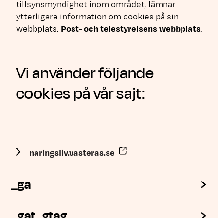
tillsynsmyndighet inom området, lämnar
ytterligare information om cookies på sin
Länk
webbplats.
Post- och telestyrelsens webbplats
.
Vi använder följande
cookies på vår sajt:
Länk till annan webbplats,
naringsliv.vasteras.se
_ga
_gat_gtag