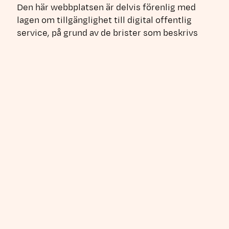
Den här webbplatsen är delvis förenlig med
lagen om tillgänglighet till digital offentlig
service, på grund av de brister som beskrivs
nedan.
Innehåll som inte är
tillgängligt
Det innehåll som beskrivs nedan är på ett eller
annat sätt inte helt tillgängligt.
Bristande förenlighet med
lagkraven
Det finns för närvarande inga kända
brister i webbplatsens tillgänglighet.